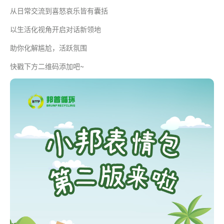
从日常交流到喜怒哀乐皆有囊括
以生活化视角开启对话新领地
助你化解尴尬，活跃氛围
快戳下方二维码添加吧~