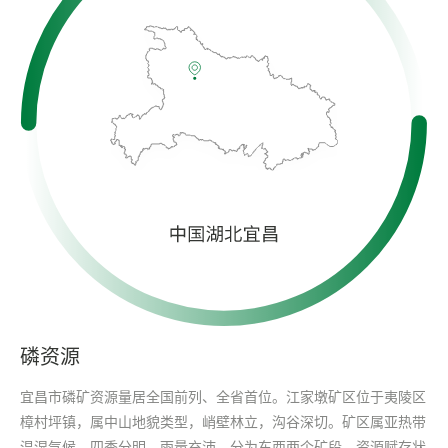
磷资源
宜昌市磷矿资源量居全国前列、全省首位。江家墩矿区位于夷陵区
樟村坪镇，属中山地貌类型，峭壁林立，沟谷深切。矿区属亚热带
温湿气候，四季分明，雨量充沛，分为东西两个矿段，资源赋存状