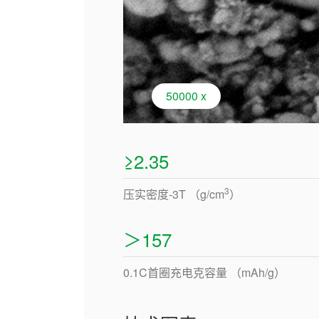
50000 x
≥2.35
3
压实密度-3T （g/cm
）
＞157
0.1C首圈充电克容量 （mAh/g）