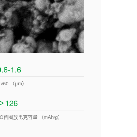
0.6-1.6
Dv50 （μm）
＞126
1C首圈放电克容量 （mAh/g）