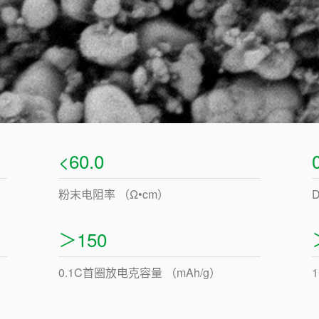
<60.0
粉末电阻率 （Ω•cm）
＞150
0.1C首圈放电克容量 （mAh/g）