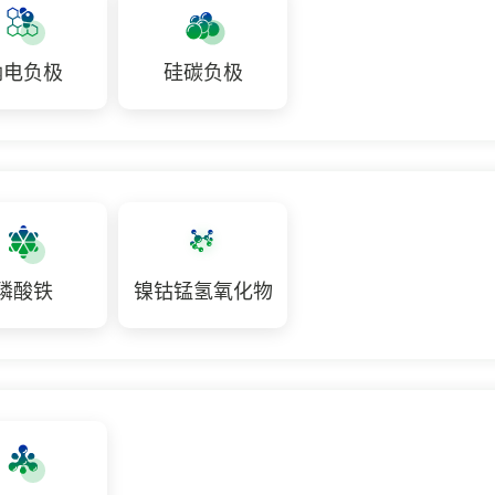
钠电负极
硅碳负极
磷酸铁
镍钴锰氢氧化物