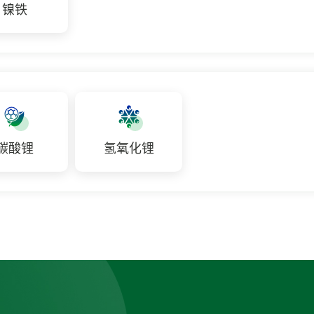
镍铁
碳酸锂
氢氧化锂