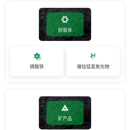
前驱体
磷酸铁
镍钴锰氢氧化物
矿产品