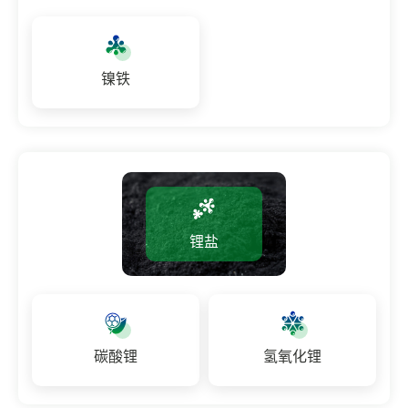
镍铁
锂盐
碳酸锂
氢氧化锂