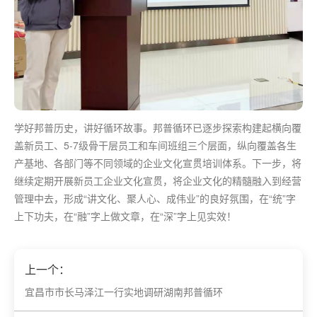
学好邦普历史，讲好循环故事。邦普循环已逐步探索构建起横向覆
盖新员工、5-7级骨干层员工和车间班组三个层面，纵向覆盖各生
产基地、各部门等不同领域的企业文化宣贯培训体系。下一步，将
继续定期开展新员工企业文化宣贯，将企业文化的精髓融入到经营
管理中去，形成“讲文化、聚人心、成伟业”的良好氛围，在“统”字
上下功夫，在“融”字上做文章，在“深”字上见实效！
上一个：
宜昌市市长马泽江一行实地调研湖南邦普循环