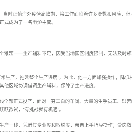
普的，当时正值海外疫情高峰期，换工作面临着许多变数和风险，
正式成为了一名电炉主管。
个难题——生产辅料不足，因受当地园区制度限制，无法及时领
正常生产，拖延整个生产进度”，为此，他一方面加强操作，降低
其他区域协调借调生产辅料，保障了生产进度。
条生产线全部正式投产，面对一穷二白的车间、大量的生手员工、艰
跃跃欲试，“有挑战就有机遇”。
生产一线，凭借其专业度和敏锐度，亲自上手指导操作；爱岗敬