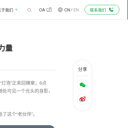
关于我们
OA
CN
/
EN
联系我们
力量
分享
灯泡”正来回横窜；6点
随处可见一个光头的身影，
了这个“老伙伴”。