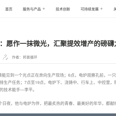
首页
服务与产品
技术创新
可持续发展
：愿作一抹微光，汇聚提效增产的磅礴
作者：邦普循环
稀能见到一个光点正在奔向生产现场；6点，电炉观察孔前，一只“
排生产任务；7点至19点，电炉下、浇铸中、行车上、中控里，
的技术能手—李平。
0个日夜，他与电炉为伴，把
最
炙热的青春、
最
美好的年华，都献给