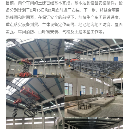
目前，两个车间的土建已经基本完成，基本达到设备安装条件，设
备分别计划于2月15日和3月底前进厂安装。下一步，将结合项目
路线图和时间表，在保证安全的前提下，加快生产车间建设进度，
重点落实设备到货、主体设备定位画线、地池地沟地面防腐、屋面
盖瓦、车间消防、百叶窗安装、气楼及土建零星工作等。