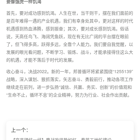
要像饿虎一样饥渴
首先，要对成功感到饥渴。人生在世，当干则干，摆在我们面前的
是百年难得一遇的产业机遇，我们有幸身处其中，更对这样的时代
机遇感到热血沸腾，感到振奋；其次，要对成长感到饥渴。俗话
说，天高任鸟飞、海阔凭鱼跃，现在有无比广阔的平台摆在眼前
了，但飞得多高，跃得多远，全靠个人能力。我们要自我觉醒，以
发展的眼光看问题，不断学习、锻炼、战斗，才能承接得住这么大
的机遇，才能不落后于时代的发展。
收心奋斗，决战2022。新的一年，邦普循环将紧紧围绕“1255139”
战略，深入谋划、狠抓落实，矢志奋斗、勇毅前行，推动各项工作
继续走在前列，进一步弘扬“诚信、共赢、务实、创新”的价值观和
“生命不止，循环不息”的企业精神，努力为行业、社会作出贡献。
上一个：
【宜昌硬仗一线】鏖战攻坚势如虹，春节工地忙建设