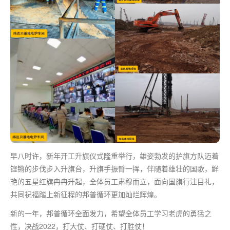
早八时许，新年开工升旗仪式隆重举行，雄姿勃发的护旗方队迈着
铿锵的步伐步入升旗台，升旗手振臂一挥，伴随着雄壮的国歌，鲜
艳的五星红旗冉冉升起，全体员工肃穆而立，面向国旗行注目礼，
共同祝福踏上新征程的邦普循环更加灿烂辉煌。
新的一年，邦普循环全面发力，希望全体员工学习老虎的勇猛之
性，决战2022，打大仗、打硬仗、打胜仗！