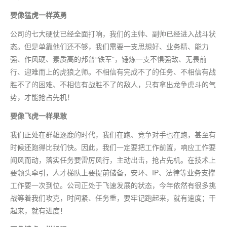
要像猛虎一样英勇
公司的七大硬仗已经全面打响，我们的主帅、副帅已经进入战斗状
态。但是单靠他们还不够，我们需要一支思想好、业务精、能力
强、作风硬、素质高的邦普“铁军”，锤炼一支不惧强敌、无畏前
行、迎难而上的虎狼之师。不相信有完成不了的任务、不相信有战
胜不了的困难、不相信有战胜不了的敌人，只有拿出龙争虎斗的气
势，才能抢占先机！
要像飞虎一样果敢
我们正处在群雄逐鹿的时代，我们在跑、竞争对手也在跑，甚至有
时候还跑得比我们快。因此，我们一定要把工作前置，响应工作要
闻风而动，落实任务要雷厉风行，主动出击，抢占先机。在技术上
要领头牵引，人才梯队上要提前储备，安环、IP、法律等业务支撑
工作要一次到位。公司正处于飞速发展的状态，今年依然有很多挑
战等着我们攻克，时间紧、任务重，要牢记跑起来，就有速度；干
起来，就有进度！