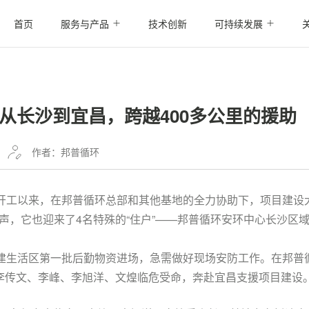
首页
服务与产品
技术创新
可持续发展
从长沙到宜昌，跨越400多公里的援助
作者：邦普循环
目开工以来，在邦普循环总部和其他基地的全力协助下，项目建设
声，它也迎来了4名特殊的“住户”——邦普循环安环中心长沙区
建生活区
第一
批后勤物资进场，急需做好现场安防工作。在邦普
李传文、李峰、李旭洋、文煌临危受命，奔赴宜昌支援项目建设