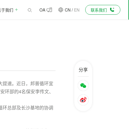
关于我们
OA
CN
/
EN
联系我们
分享
大提速。近日，邦普循环宜
域安环部的4名保安李传文、
循环总部及长沙基地的协调
。