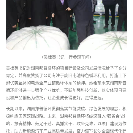
（吴桂英书记一行参观车间）
吴桂英书记对湖南邦普循环的项目建设及公司发展情况给予了充分
肯定，并高度赞扬了公司专注于废旧电池绿色循环利用，打造上下
游优势互补的电池全产业链循环体系的精神。她希望未来湖南邦普
循环能够进一步强化产业优势，不断加强科技创新，以实体项目建
设和产品输出为依托，让企业成长得更好，走得更远。
长期以来，湖南邦普循环贯彻落实节能减碳、绿色发展的理念，积
极响应国家双碳战略。未来，湖南邦普循环将纵深融入“强省会”战
略，振奋精神、鼓足干劲、真抓实干、攻坚克难，以项目建设为依
托，助力新能源汽车产业高质量发展，奋力谱写长沙全面现代化建