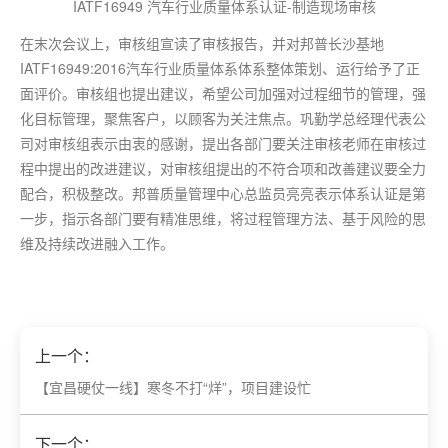
IATF16949 汽车行业质量体系认证-制造现场审核
在末次会议上，审核组宣读了审核报告，并对邦普长沙基地
IATF16949:2016汽车行业质量体系体系整体策划、运行给予了正
面评价。审核组也提出建议，希望公司加强对过程细节的管理，强
化目标管理，聚焦客户，以顾客为关注焦点。巩勤学总经理代表公
司对审核组表示由衷的感谢，提出各部门要关注审核老师在审核过
程中提出的改进建议，对审核组提出的不符合项和改善建议要全力
配合，积极整改。邦普质量管理中心总监员亮亮表示体系认证是
第
一
步，指示各部门要有精准思维，将过程管理方法、基于风险的思
维及持续改进融入工作。
上一个：
【宜昌硬仗一线】寒冬不打“烊”，项目建设忙
下一个：