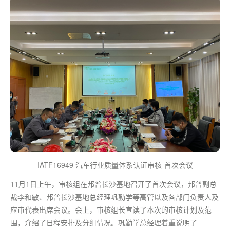
IATF16949 汽车行业质量体系认证审核-首次会议
11月1日上午，审核组在邦普长沙基地召开了首次会议，邦普副总
裁李和敏、邦普长沙基地总经理巩勤学等高管以及各部门负责人及
应审代表出席会议。会上，审核组长宣读了本次的审核计划及范
围，介绍了日程安排及分组情况。巩勤学总经理着重说明了