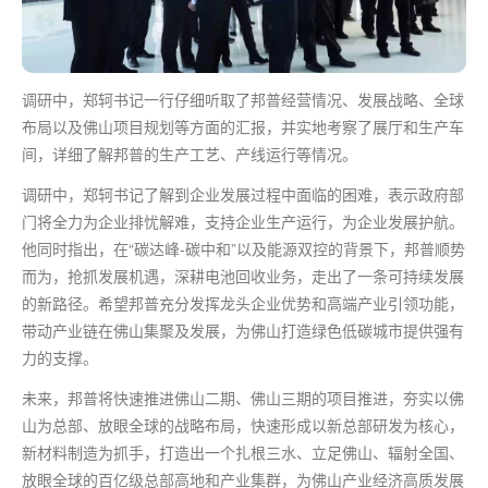
调研中，郑轲书记一行仔细听取了邦普经营情况、发展战略、全球
布局以及佛山项目规划等方面的汇报，并实地考察了展厅和生产车
间，详细了解邦普的生产工艺、产线运行等情况。
调研中，郑轲书记了解到企业发展过程中面临的困难，表示政府部
门将全力为企业排忧解难，支持企业生产运行，为企业发展护航。
他同时指出，在“碳达峰-碳中和”以及能源双控的背景下，邦普顺势
而为，抢抓发展机遇，深耕电池回收业务，走出了一条可持续发展
的新路径。希望邦普充分发挥龙头企业优势和高端产业引领功能，
带动产业链在佛山集聚及发展，为佛山打造绿色低碳城市提供强有
力的支撑。
未来，邦普将快速推进佛山二期、佛山三期的项目推进，夯实以佛
山为总部、放眼全球的战略布局，快速形成以新总部研发为核心，
新材料制造为抓手，打造出一个扎根三水、立足佛山、辐射全国、
放眼全球的百亿级总部高地和产业集群，为佛山产业经济高质发展