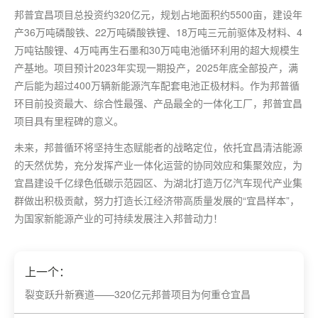
邦普宜昌项目总投资约320亿元，规划占地面积约5500亩，建设年
产36万吨磷酸铁、22万吨磷酸铁锂、18万吨三元前驱体及材料、4
万吨钴酸锂、4万吨再生石墨和30万吨电池循环利用的超大规模生
产基地。项目预计2023年实现一期投产，2025年底全部投产，满
产后能为超过400万辆新能源汽车配套电池正极材料。作为邦普循
环目前投资
最
大、综合性
最
强、产品
最
全的一体化工厂，邦普宜昌
项目具有里程碑的意义。
未来，邦普循环将坚持生态赋能者的战略定位，依托宜昌清洁能源
的天然优势，充分发挥产业一体化运营的协同效应和集聚效应，为
宜昌建设千亿绿色低碳示范园区、为湖北打造万亿汽车现代产业集
群做出积极贡献，努力打造长江经济带高质量发展的“宜昌样本”，
为国家新能源产业的可持续发展注入邦普动力！
上一个：
裂变跃升新赛道——320亿元邦普项目为何重仓宜昌