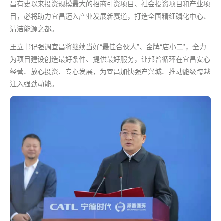
昌有史以来投资规模
最
大的招商引资项目、社会投资项目和产业项
目，必将助力宜昌迈入产业发展新赛道，打造全国精细磷化中心、
清洁能源之都。
王立书记强调宜昌将继续当好“
最佳
合伙人”、金牌“店小二”，全力
为项目建设创造
最好
条件、提供
最好
服务，让邦普循环在宜昌安心
经营、放心投资、专心发展，为宜昌加快强产兴城、推动能级跨越
注入强劲动能。