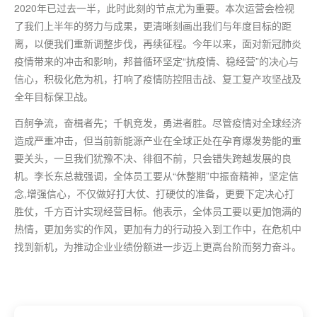
2020年已过去一半，此时此刻的节点尤为重要。本次运营会检视
了我们上半年的努力与成果，更清晰刻画出我们与年度目标的距
离，以便我们重新调整步伐，再续征程。今年以来，面对新冠肺炎
疫情带来的冲击和影响，邦普循环坚定“抗疫情、稳经营”的决心与
信心，积极化危为机，打响了疫情防控阻击战、复工复产攻坚战及
全年目标保卫战。
百舸争流，奋楫者先；千帆竞发，勇进者胜。尽管疫情对全球经济
造成严重冲击，但当前新能源产业在全球正处在孕育爆发势能的重
要关头，一旦我们犹豫不决、徘徊不前，只会错失跨越发展的良
机。李长东总裁强调，全体员工要从“休整期”中振奋精神，坚定信
念,增强信心，不仅做好打大仗、打硬仗的准备，更要下定决心打
胜仗，千方百计实现经营目标。他表示，全体员工要以更加饱满的
热情，更加务实的作风，更加有力的行动投入到工作中，在危机中
找到新机，为推动企业业绩份额进一步迈上更高台阶而努力奋斗。