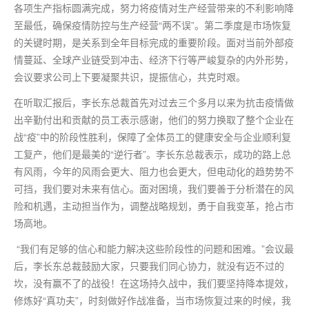
各项生产指标圆满完成，努力将疫情对生产经营带来的不利影响降
至
最低
，确保疫情防控与生产经营“两不误”。第二季度是市场恢复
的关键时期，是关系到全年目标完成的重要阶段。面对当前外部疫
情蔓延、全球产业链受到冲击、经济下行等严峻复杂的内外形势，
会议要求公司上下要凝聚共识，提振信心，共克时艰。
在听取汇报后，李长东总裁首先对过去三个多月以来为抗击疫情做
出辛勤付出和贡献的员工表示感谢，他们的努力换取了整个企业在
战“疫”中的阶段性胜利，保障了全体员工的健康安全与企业顺利复
工复产，他们是
最
美的“逆行者”。李长东总裁表示，成功的路上总
有风雨，今年的风雨会更大、阻力也会更大，但电动化的趋势势不
可挡，我们要对未来有信心。面对困境，我们要善于分析潜在的风
险和机遇，主动担当作为，调整战略规划，勇于自我变革，抢占市
场高地。
“我们有足够的信心和能力解决这些阶段性的问题和困难。”会议
最
后
，李长东总裁鼓励大家，只要我们同心协力，就没有迈不过的
坎，没有赢不了的战役！在这场持久战中，我们要坚持降本提效，
修炼好“真功夫”，时刻做好作战准备，当市场恢复过来的时候，我