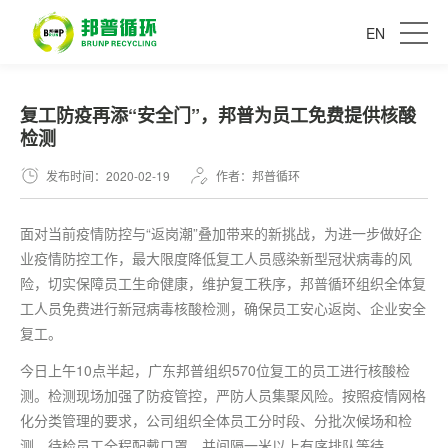
EN
复工防疫再添“安全门”，邦普为员工免费提供核酸
检测
发布时间：2020-02-19
作者：邦普循环
面对当前疫情防控与“返岗潮”叠加带来的新挑战，为进一步做好企
业疫情防控工作，
最
大限度降低复工人员感染新型冠状病毒的风
险，切实保障员工生命健康，维护复工秩序，邦普循环组织全体复
工人员免费进行新冠病毒核酸检测，确保员工安心返岗、企业安全
复工。
今日上午10点半起，广东邦普组织570位复工的员工进行核酸检
测。检测现场加强了防疫管控，严防人员集聚风险。按照疫情网格
化分类管理的要求，公司组织全体员工分时段、分批次候场和检
测，待检员工全程配戴口罩，并间隔一米以上有序排队等待。