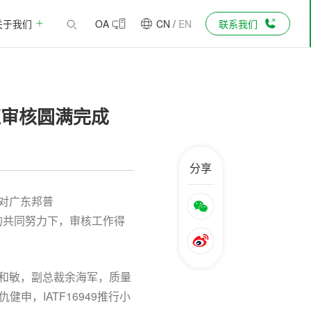
关于我们
OA
CN
/
EN
联系我们
认证审核圆满完成
分享
式对广东邦普
门的共同努力下，审核工作得
李和敏，副总裁余海军，质量
，IATF16949推行小