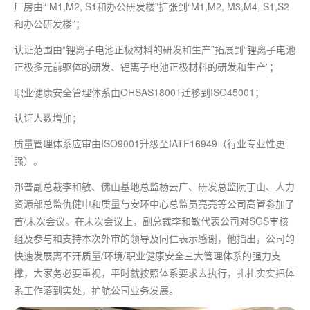
厂房由“ M1,M2, S1和办公研发楼”扩张到“M1,M2, M3,M4, S1,S2
和办公研发楼”；
认证范围由“锂离子电池正极材料的研发和生产”拓展到“锂离子电池
正极多元前驱体的研发、锂离子电池正极材料的研发和生产”；
职业健康安全管理体系由OHSAS18001迁移到ISO45001；
认证人数增加；
质量管理体系应审由ISO9001升级至IATF16949（行业专业性更
强）。
邦普副总裁李和敏、佛山基地总监杨云广、研发总监阮丁山、人力
资源部总监仇健申和质量与安环中心总监员亮亮等公司高管参加了
首/末次会议。在末次会议上，副总裁李和敏代表公司对SGS审核
组及参与和支持本次外审的领导及同仁表示感谢，他指出，公司的
快速发展离不开质量/环境/职业健康安全三大管理体系的强力支
撑，大家务必要重视，平时就按照体系要求去执行，扎扎实实把体
系工作落到实处，护航公司业务发展。