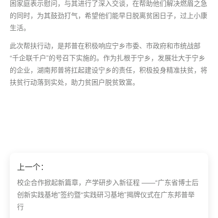
困家庭表示慰问，与其进行了深入交谈，在帮助他们解决燃眉之急
的同时，为其鼓劲打气，希望他们能早日脱离贫困日子，过上小康
生活。
此次帮扶行动，是邦普在积极响应宁乡市委、市政府和市统战部
“千企联千户”的号召下实施的。作为扎根于宁乡，发展壮大于宁乡
的企业，湖南邦普将扛起建设宁乡的责任，积极投身精准扶贫，将
扶贫行动落到实处，助力贫困户脱贫致富。
上一个：
校企合作掀起新篇章，产学研步入新征程 ——“广东省博士后
创新实践基地”签约暨“实践研习基地”揭牌仪式在广东邦普举
行