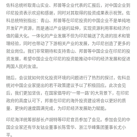
佐科总统听取青山实业、邦普等企业代表的汇报后，对中国企业到
印尼投资表示欢迎和感谢，同时对其取得的投资成果表示祝贺。佐
科总统特别指出：青山、邦普等在印尼投资的中国企业不是单纯地
开发矿产资源，而是通过产业链的延伸，实现资源利用率和经济价
值的
最
大化。一体化的产业发展不但为印尼输送了先进的技术和管
理经验，同时也带动了下游相关产业的发展，为印尼创造了更多的
就业岗位。我们非常期待和支持青山、邦普等中国企业在印尼的投
资发展，希望中国企业在印尼的投资能推动中印的经济发展和促进
两国人民的友谊。
随后，会议就如何优化投资环境的问题进行了热烈的探讨，佐科总
统对中国企业家提出的若干政策建议予以了积极回应。此次会见
后，我们更加坚信，在国家倡导的“一带一路”的大背景下，在印尼
政府的高度认可下，邦普在印尼的海外投资建设将会以更好的质
量、更快的速度圆满完成，为印尼经济发展助力赋能。
印尼海洋统筹部部长卢胡特等印尼官员参加了会见。参加会见的中
国企业家还有华友钴业董事长陈雪华、浙江华峰集团董事长尤小
平。