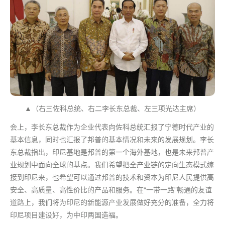
▲（右三佐科总统、右二李长东总裁、左三项光达主席）
会上，李长东总裁作为企业代表向佐科总统汇报了宁德时代产业的
基本信息，同时也汇报了邦普的基本情况和未来的发展规划。李长
东总裁指出，印尼基地是邦普的
第一
个海外基地，也是未来邦普产
业规划中面向全球的基点。我们希望把全产业链的定向生态模式嫁
接到印尼来，也希望可以通过邦普的技术和资本为印尼人民提供高
安全、高质量、高性价比的产品和服务。在“一带一路”畅通的友谊
道路上，我们将为印尼的新能源产业发展做好充分的准备，全力将
印尼项目建设好，为中印两国造福。