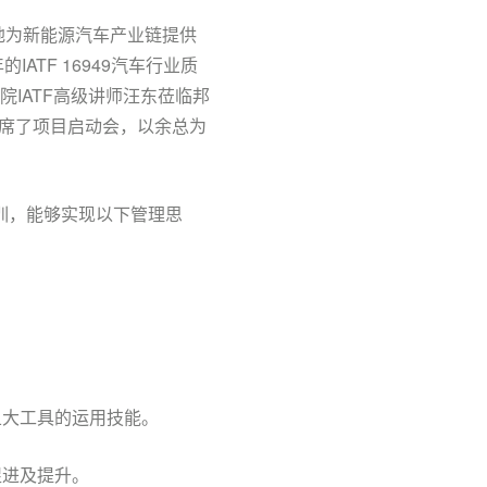
更好地为新能源汽车产业链提供
TF 16949汽车行业质
IATF高级讲师汪东莅临邦
席了项目启动会，以余总为
培训，能够实现以下管理思
五大工具的运用技能。
促进及提升。