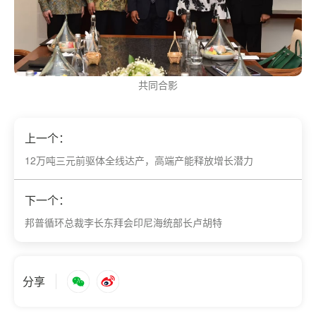
共同合影
上一个：
12万吨三元前驱体全线达产，高端产能释放增长潜力
下一个：
邦普循环总裁李长东拜会印尼海统部长卢胡特
分享