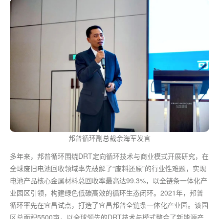
邦普循环副总裁余海军发言
多年来，邦普循环围绕DRT定向循环技术与商业模式开展研究，在
全球废旧电池回收领域率先破解了“废料还原”的行业性难题，实现
电池产品核心金属材料总回收率
最高
达99.3%，以全链条一体化产
业园区引领，构建绿色低碳高效的循环生态闭环。2021年，邦普
循环率先在宜昌试点，打造了宜昌邦普全链条一体化产业园。该园
区总面积5500亩，以全球领先的DRT技术与模式整合了新能源产