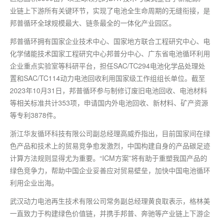
业链上下游所有关键环节，实现了电池全生命周期的无缝衔接，是
邦普循环全球规模
最
大、链条
最
全的一体化产业园区。
邦普循环拥有国家企业技术中心、国家地方联合工程研究中心、电
化学储能技术国家工程研究中心邦普分中心、广东省电池循环利用
企业重点实验室等科研平台，担任SAC/TC294电池化学品处理处
置和SAC/TC114动力电池回收利用
国家级
工作组组长单位。截至
2023年10月31日，邦普循环参与制修订废旧电池回收、电池材料
等相关标准共计353项，申请国内外电池回收、新材料、矿产资源
等专利3878件。
浙江华友循环科技有限公司副总经理高威乔指出，目前国家间在绿
色产品和技术上的贸易竞争愈发激烈，中国构建自身的产品碳足迹
计算方法规则显得尤为重要。“ICM方案”将有助于重塑我国产品的
绿色竞争力，帮助中国企业妥善应对贸易壁垒，加快中国电池循环
利用企业出海。
武汉动力电池再生技术有限公司常务副总经理黄良取表示，格林美
一直致力于构建绿色价值链，并携手邦普、奔驰等产业链上下游企