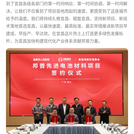
到了宜昌各级各部门的
第一
时间响应、
第一
时间协调、
第一
时间解
决，让我们不仅看到了项目拔地而起的速度，更感受到了这座城市
给予的温度。我们将持续扎根宜昌、赋能宜昌，坚持新项目、新技
术落地
首选
宜昌，以
最
快速度、
最高
标准、
最
实举措推进新项目早
建成、早投产、早达效，在宜昌这片热土上打造更多绿色发展标
杆，为宜昌加快构建现代化产业体系贡献邦普力量。