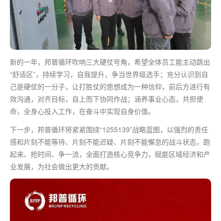
新的一年，邦普循环吹响三大硬仗号角，希望全体员工能主动跳出
“舒适区”，持续学习，自我提升，争当
世界级
选手；充分认识到自
己是硬仗的一分子，让打胜仗的思想成为一种信仰，前后方进行有
效沟通，对齐目标，自上而下协同作战；涵养事业心态，共担使
命，全身心投入工作，在奋斗中实现自身价值。
下一步，邦普循环将紧紧围绕“1255139”战略蓝图，以强烈的责任
感和片刻不能等待、片刻不能迟疑、片刻不能懈怠的战斗状态，跑
起来、抢时间、争
一流
，全面打造核心竞争力，赋能区域经济和产
业发展，为社会做出更大的贡献。