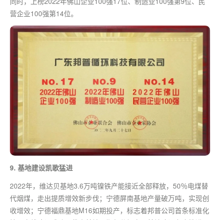
同时，上榜2022年佛山企业100强17位、制造业100强第9位、民
营企业100强第14位。
9. 基地建设凯歌猛进
2022年，维达贝基地3.6万吨镍铁产能接近全部释放，50％电煤替
代烟煤，走出提质增效新步伐；宁德屏南基地产量破万吨，实现创
收增效；宁德福鼎基地M16如期投产，标志着邦普公司首条标准化