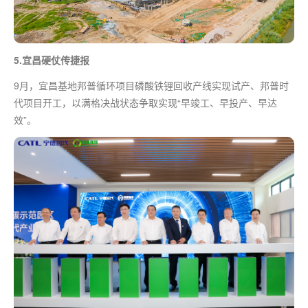
5.宜昌硬仗传捷报
9月，宜昌基地邦普循环项目磷酸铁锂回收产线实现试产、邦普时
代项目开工，以满格决战状态争取实现“早竣工、早投产、早达
效”。