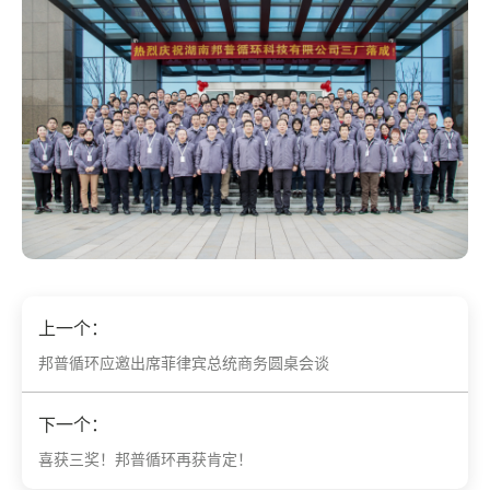
上一个：
邦普循环应邀出席菲律宾总统商务圆桌会谈
下一个：
喜获三奖！邦普循环再获肯定！