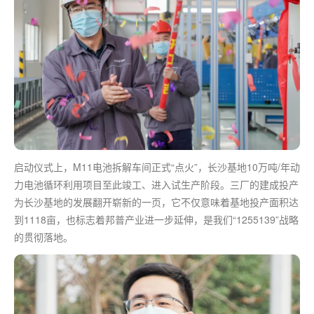
启动仪式上，M11电池拆解车间正式“点火”，长沙基地10万吨/年动
力电池循环利用项目至此竣工、进入试生产阶段。三厂的建成投产
为长沙基地的发展翻开崭新的一页，它不仅意味着基地投产面积达
到1118亩，也标志着邦普产业进一步延伸，是我们“1255139”战略
的贯彻落地。