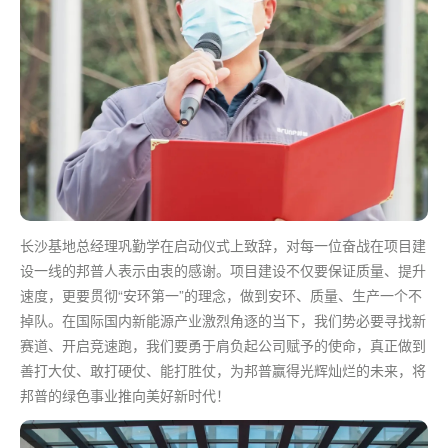
长沙基地总经理巩勤学在启动仪式上致辞，对每一位奋战在项目建
设一线的邦普人表示由衷的感谢。项目建设不仅要保证质量、提升
速度，更要贯彻“安环
第一
”的理念，做到安环、质量、生产一个不
掉队。在国际国内新能源产业激烈角逐的当下，我们势必要寻找新
赛道、开启竞速跑，我们要勇于肩负起公司赋予的使命，真正做到
善打大仗、敢打硬仗、能打胜仗，为邦普赢得光辉灿烂的未来，将
邦普的绿色事业推向美好新时代！