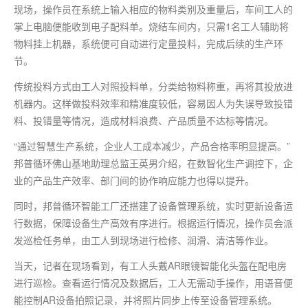
现场，操作员在系统上输入相应的物料类别及重量后，车间工人的
掌上电脑便能收到电子配料单。烧结车间内，只需1名工人辅助将
物料挂上机器，系统便可自动进行定量投料，完成后续的生产环
节。
传统投料方式由工人对照投料单，分类给物料称重，再将其投放进
机器内。这样做投料效率和精准度较低，容易因人为失误导致投错
料、投错量等情况，造成材料浪费、产品质量不达标等情况。
“通过智慧生产系统，企业人工成本减少，产品合格率明显提高。”
邦普循环佛山基地助理总监王英男介绍，在数智化生产调控下，企
业的产品生产效率、部门间的协作响应能力也得以提升。
同时，邦普循环智能工厂还搭建了设备管理系统，实时更新设备运
行数据，保障设备生产高效有序进行。根据运行情况，操作员会派
发巡检任务单，由工人到现场进行检修、润滑、清洁等作业。
当天，记者在现场看到，有工人头戴AR眼镜智能化头盔在配电房
进行巡检。查看运行情况及数据后，工人无需动手操作，用语音便
能控制AR设备拍照记录，并将照片同步上传至设备管理系统。