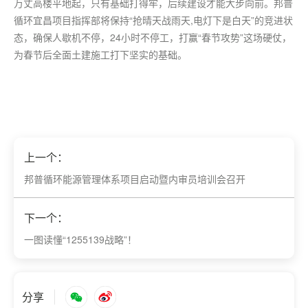
万丈高楼平地起，只有基础打得牢，后续建设才能大步向前。邦普
循环宜昌项目指挥部将保持“抢晴天战雨天,电灯下是白天”的竞进状
态，确保人歇机不停，24小时不停工，打赢“春节攻势”这场硬仗，
为春节后全面土建施工打下坚实的基础。
上一个：
邦普循环能源管理体系项目启动暨内审员培训会召开
下一个：
一图读懂“1255139战略”！
分享