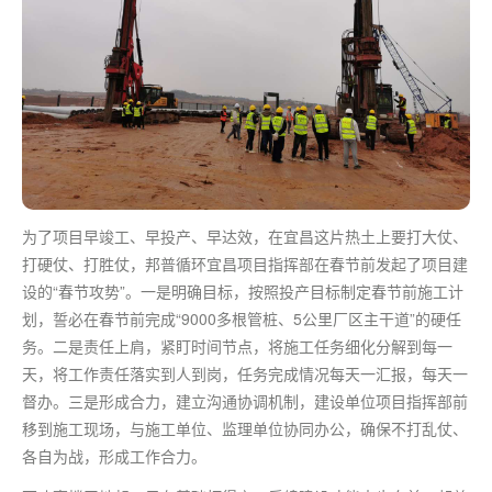
为了项目早竣工、早投产、早达效，在宜昌这片热土上要打大仗、
打硬仗、打胜仗，邦普循环宜昌项目指挥部在春节前发起了项目建
设的“春节攻势”。一是明确目标，按照投产目标制定春节前施工计
划，誓必在春节前完成“9000多根管桩、5公里厂区主干道”的硬任
务。二是责任上肩，紧盯时间节点，将施工任务细化分解到每
一
天
，将工作责任落实到人到岗，任务完成情况每天一汇报，每天一
督办。三是形成合力，建立沟通协调机制，建设单位项目指挥部前
移到施工现场，与施工单位、监理单位协同办公，确保不打乱仗、
各自为战，形成工作合力。