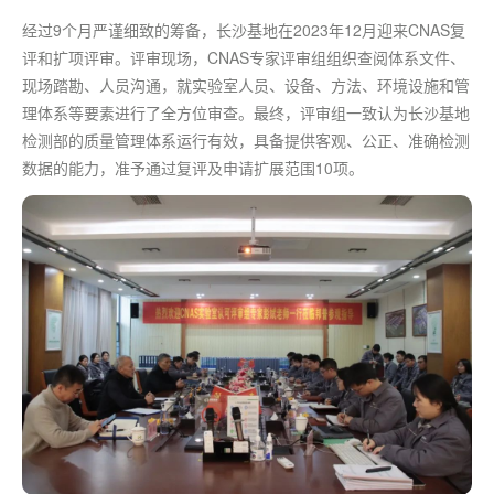
经过9个月严谨细致的筹备，长沙基地在2023年12月迎来CNAS复
评和扩项评审。评审现场，CNAS专家评审组组织查阅体系文件、
现场踏勘、人员沟通，就实验室人员、设备、方法、环境设施和管
理体系等要素进行了全方位审查。
最
终，评审组一致认为长沙基地
检测部的质量管理体系运行有效，具备提供客观、公正、准确检测
数据的能力，准予通过复评及申请扩展范围10项。