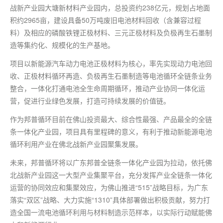
战新产业园大塘新材料产业园内，总投资约238亿元，规划占地面
积约2965亩，建设具备50万吨废旧电池材料回收（含兼容过程
料）及相应的磷酸铁锂正极材料、三元正极材料及负极再生石墨制
造等集约化、规模化的生产基地。
项目以新能源汽车动力电池正极材料为核心，率先实现动力电池回
收、正极材料循环再造、负极再生石墨制造等电池循环全链条业务
整合，一体化打通电池全生命周期循环，推动产业协同一体化运
营，促进行业绿色发展，打造可持续发展的价值链。
作为邦普循环目前在佛山投资最大、综合性最强、产品最全的全链
条一体化产业园，项目具有里程碑的意义，有利于推动新能源电池
循环利用产业在佛北战新产业园聚集发展。
未来，邦普循环将以广东邦普全链条一体化产业园为拉动，依托佛
北战新产业园这一大型产业集聚平台，充分发挥产业全链条一体化
运营的协同效应和集聚效应，为佛山推进“515”战略目标，为广东
落实“双区”战略、大力实施“1310”具体部署做出积极贡献，努力打
造全国一流电池循环利用与材料制造示范样本，以实际行动赋能佛