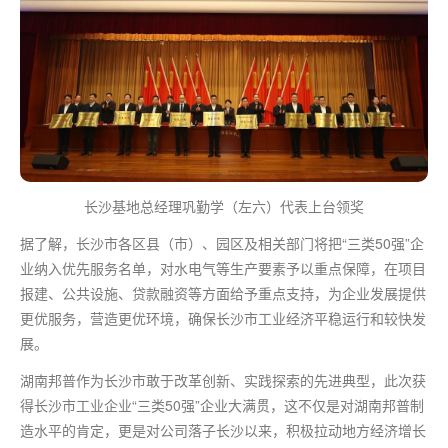
长沙基地总经理巩勤学（左六）代表上台领奖
据了解，长沙市各区县（市）、园区及相关部门将把“三类50强”企
业纳入优先服务名单，对水电气等生产要素予以重点保障，在项目
报建、公共设施、贷款融资等方面给予重点支持，为企业发展提供
更优服务，营造更优环境，确保长沙市工业经济平稳运行和较快发
展。
湖南邦普作为长沙市敢于改革创新、实践探索的先进典型，此次获
得长沙市工业企业“三类50强”企业大满贯，这不仅是对湖南邦普制
造水平的肯定，更是对公司落子长沙以来，积极拉动地方经济增长