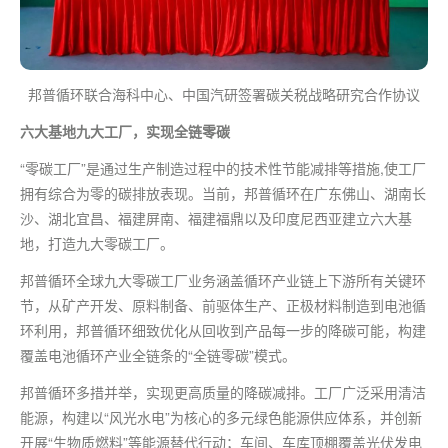
邦普循环联合海科中心、中国汽研签署碳关税战略研究合作协议
六大基地九大工厂，实现全链零碳
“零碳工厂”是通过生产制造过程中的技术性节能减排等措施,使工厂
拥有综合为零的碳排放表现。当前，邦普循环在广东佛山、湖南长
沙、湖北宜昌、福建屏南、福建福鼎以及印度尼西亚建立六大基
地，打造九大零碳工厂。
邦普循环全球九大零碳工厂业务涵盖循环产业链上下游所有关键环
节，从矿产开发、原料制备、前驱体生产、正极材料制造到电池循
环利用，邦普循环细致优化从回收到产品每一步的降碳可能，构建
覆盖电池循环产业全链条的“全链零碳”模式。
邦普循环多措并举，实现更高质量的降碳减排。工厂广泛采用清洁
能源，构建以“风光水电”为核心的多元绿色能源供应体系，并创新
开展“生物质燃料”等能源替代行动；车间、车库顶棚覆盖光伏发电