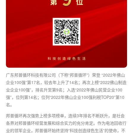
广东邦普循环科技有限公司（下称“邦普循环"）荣登 “2022年佛山
企业100强”第17名，较去年上升了14名；再次上榜“2022佛山制造
业企业100强”，排名升至第9名；入选“2022年佛山民营企业100
强”，位列第14名；位列“2022年佛山企业100强利税TOP20”第10
名。
邦普循环再次强势上榜多项榜单，连续3年排名不断跃升，是社会
各界对邦普循环经营发展和综合实力的充分肯定。作为电池回收行
业的领军企业，邦普循环始终坚持“科技创造绿色生活”的使命，不