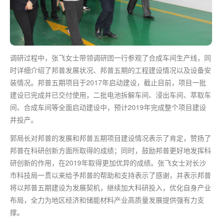
调研过程中，张飞女士带领调研团一行参观了合成车间生产线，同
时详细介绍了邦普发展状况、邦普五期的工程建设情况以及设备安
装情况。邦普五期项目于2017年启动建设，截止目前，项目一批
建设已完成并已交付使用，二批电池拆解车间、浸出车间、萃取车
间、合成车间等全面启动建设中，预计2019年完成整个项目建设
并投产。
郭局长对邦普的发展和邦普五期项目建设情况表示了肯定，赞扬了
邦普在科研创新方面所取得的成绩；同时，鼓励邦普更好地发挥科
研创新的作用，在2019年取得更加优异的成绩。张飞女士对长沙
市科技局一贯以来给予邦普的帮助和支持表示了感谢，并表示邦普
将以邦普五期建设为发展契机，继续加大科研投入，优化自身产业
布局，全力为地区经济和储能材料产业高质量发展提供强有力支
撑。